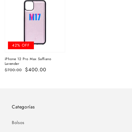
42% OFF
iPhone 12 Pro Max Saffiano
Lavender
Precio
Precio
$400.00
$700.00
habitual
de
venta
Categorías
Bolsos