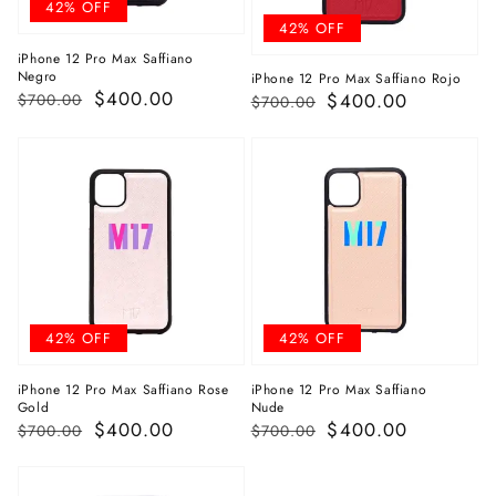
42% OFF
42% OFF
iPhone 12 Pro Max Saffiano
Negro
iPhone 12 Pro Max Saffiano Rojo
Precio
Precio
$400.00
Precio
Precio
$400.00
$700.00
$700.00
habitual
de
habitual
de
venta
venta
42% OFF
42% OFF
iPhone 12 Pro Max Saffiano Rose
iPhone 12 Pro Max Saffiano
Gold
Nude
Precio
Precio
$400.00
Precio
Precio
$400.00
$700.00
$700.00
habitual
de
habitual
de
venta
venta