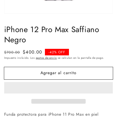
iPhone 12 Pro Max Saffiano
Negro
Precio
Precio
$400.00
$700.00
-42% OFF
habitual
de
Impuesto incluido. Los
gastos de envío
se calculan en la pantalla de pago.
venta
Agregar al carrito
Funda protectora para iPhone 11 Pro Max en piel