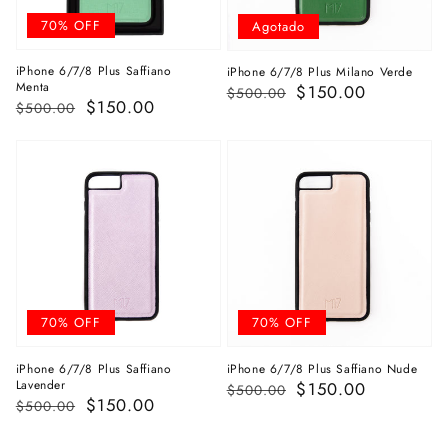
70% OFF
Agotado
iPhone 6/7/8 Plus Saffiano
iPhone 6/7/8 Plus Milano Verde
Menta
Precio
Precio
$150.00
$500.00
Precio
Precio
$150.00
$500.00
habitual
de
habitual
de
venta
venta
70% OFF
70% OFF
iPhone 6/7/8 Plus Saffiano
iPhone 6/7/8 Plus Saffiano Nude
Lavender
Precio
Precio
$150.00
$500.00
Precio
Precio
$150.00
$500.00
habitual
de
habitual
de
venta