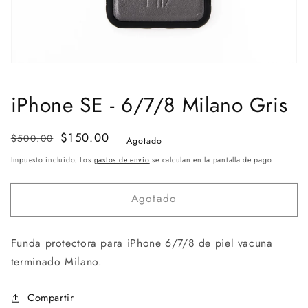
iPhone SE - 6/7/8 Milano Gris
Precio
Precio
$150.00
$500.00
Agotado
habitual
de
Impuesto incluido. Los
gastos de envío
se calculan en la pantalla de pago.
venta
Agotado
Funda protectora para iPhone 6/7/8
de piel vacuna
terminado Milano
.
Compartir