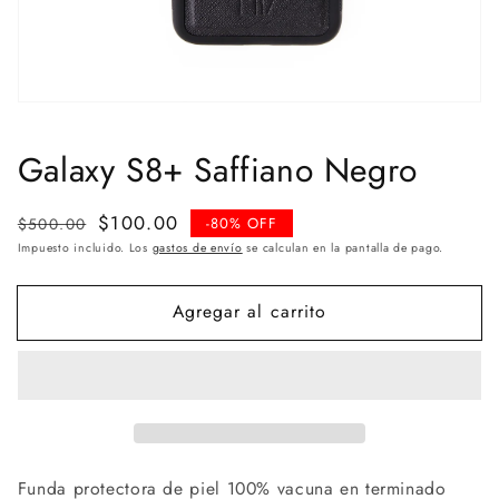
Galaxy S8+ Saffiano Negro
Precio
Precio
$100.00
$500.00
-80% OFF
habitual
de
Impuesto incluido. Los
gastos de envío
se calculan en la pantalla de pago.
venta
Agregar al carrito
Funda protectora de piel 100% vacuna en terminado