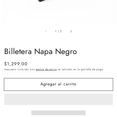
de
1
/
2
Billetera Napa Negro
Precio
$1,299.00
habitual
Impuesto incluido. Los
gastos de envío
se calculan en la pantalla de pago.
Agregar al carrito