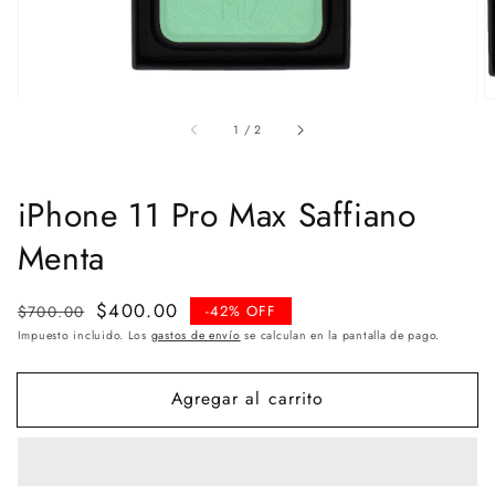
de
1
/
2
iPhone 11 Pro Max Saffiano
Menta
Precio
Precio
$400.00
$700.00
-42% OFF
habitual
de
Impuesto incluido. Los
gastos de envío
se calculan en la pantalla de pago.
venta
Agregar al carrito