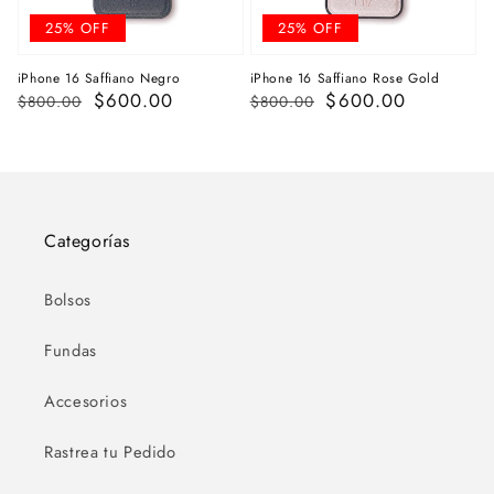
25% OFF
25% OFF
iPhone 16 Saffiano Negro
iPhone 16 Saffiano Rose Gold
Regular
Sale
$600.00
Regular
Sale
$600.00
$800.00
$800.00
price
price
price
price
Categorías
Bolsos
Fundas
Accesorios
Rastrea tu Pedido