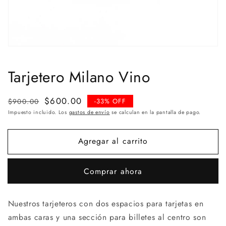
Tarjetero Milano Vino
Precio
Precio
$600.00
$900.00
-33% OFF
habitual
de
Impuesto incluido. Los
gastos de envío
se calculan en la pantalla de pago.
venta
Agregar al carrito
Comprar ahora
Nuestros tarjeteros con dos espacios para tarjetas en
ambas caras y
una sección para billetes al centro son