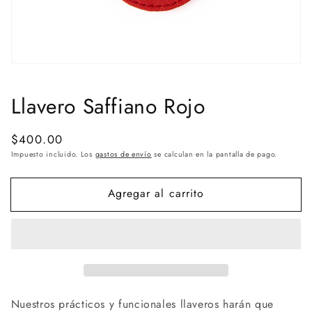
Llavero Saffiano Rojo
Precio
$400.00
habitual
Impuesto incluido. Los
gastos de envío
se calculan en la pantalla de pago.
Agregar al carrito
Nuestros prácticos y funcionales llaveros harán que