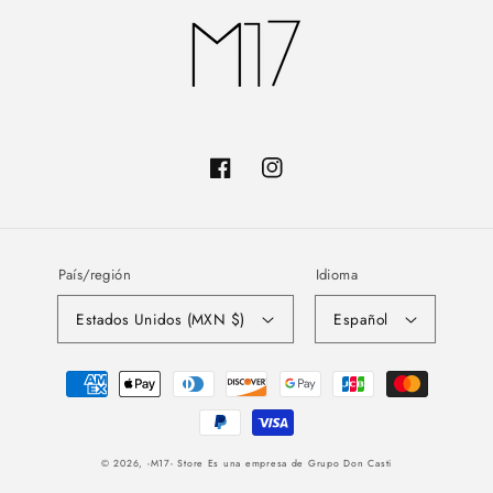
Facebook
Instagram
País/región
Idioma
Estados Unidos (MXN $)
Español
Formas
de
pago
© 2026,
-M17- Store
Es una empresa de Grupo Don Casti