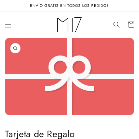
Ir
ENVÍO GRATIS EN TODOS LOS PEDIDOS
directamente
al contenido
Carrito
Ir
directamente
a la
información
del
producto
Abrir
elemento
multimedia
1
en
vista
de
galería
Tarjeta de Regalo