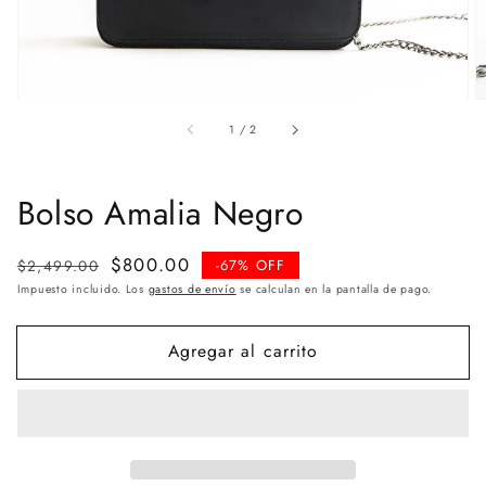
de
1
/
2
Bolso Amalia Negro
Precio
Precio
$800.00
$2,499.00
-67% OFF
habitual
de
Impuesto incluido. Los
gastos de envío
se calculan en la pantalla de pago.
venta
Agregar al carrito